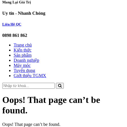
Mang Lại Giá Trị
Uy tín - Nhanh Chóng
Liên Hệ QC
0898 861 862
Trang chủ
Kiến thức
Sản phẩm
Doanh nghiệp
Máy móc
Tuyển dụng
Giới thiệu TGMX
Oops! That page can’t be
found.
Oops! That page can’t be found.