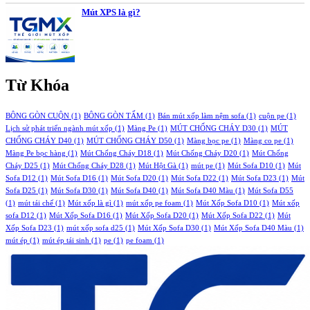
Mút XPS là gì?
Từ Khóa
BÔNG GÒN CUỘN
(1)
BÔNG GÒN TẤM
(1)
Bán mút xốp làm nệm sofa
(1)
cuộn pe
(1)
Lịch sử phát triển ngành mút xốp
(1)
Màng Pe
(1)
MÚT CHỐNG CHÁY D30
(1)
MÚT
CHỐNG CHÁY D40
(1)
MÚT CHỐNG CHÁY D50
(1)
Màng bọc pe
(1)
Màng co pe
(1)
Màng Pe bọc hàng
(1)
Mút Chống Cháy D18
(1)
Mút Chống Cháy D20
(1)
Mút Chống
Cháy D25
(1)
Mút Chống Cháy D28
(1)
Mút Hột Gà
(1)
mút pe
(1)
Mút Sofa D10
(1)
Mút
Sofa D12
(1)
Mút Sofa D16
(1)
Mút Sofa D20
(1)
Mút Sofa D22
(1)
Mút Sofa D23
(1)
Mút
Sofa D25
(1)
Mút Sofa D30
(1)
Mút Sofa D40
(1)
Mút Sofa D40 Màu
(1)
Mút Sofa D55
(1)
mút tái chế
(1)
Mút xốp là gì
(1)
mút xốp pe foam
(1)
Mút Xốp Sofa D10
(1)
Mút xốp
sofa D12
(1)
Mút Xốp Sofa D16
(1)
Mút Xốp Sofa D20
(1)
Mút Xốp Sofa D22
(1)
Mút
Xốp Sofa D23
(1)
mút xốp sofa d25
(1)
Mút Xốp Sofa D30
(1)
Mút Xốp Sofa D40 Màu
(1)
mút ép
(1)
mút ép tái sinh
(1)
pe
(1)
pe foam
(1)