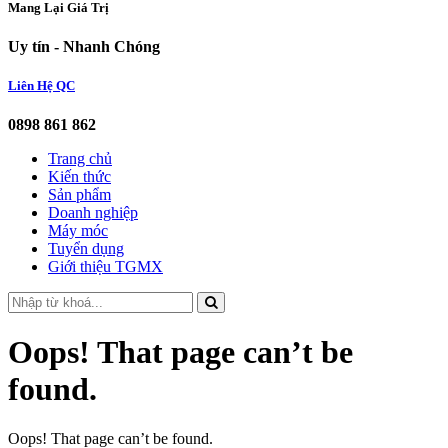
Mang Lại Giá Trị
Uy tín - Nhanh Chóng
Liên Hệ QC
0898 861 862
Trang chủ
Kiến thức
Sản phẩm
Doanh nghiệp
Máy móc
Tuyển dụng
Giới thiệu TGMX
Oops! That page can’t be
found.
Oops! That page can’t be found.