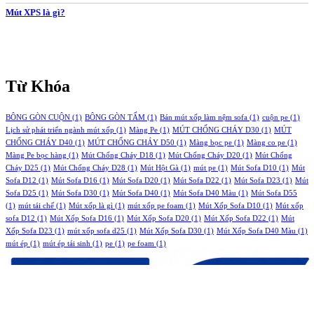
Mút XPS là gì?
Từ Khóa
BÔNG GÒN CUỘN
(1)
BÔNG GÒN TẤM
(1)
Bán mút xốp làm nệm sofa
(1)
cuộn pe
(1)
Lịch sử phát triển ngành mút xốp
(1)
Màng Pe
(1)
MÚT CHỐNG CHÁY D30
(1)
MÚT
CHỐNG CHÁY D40
(1)
MÚT CHỐNG CHÁY D50
(1)
Màng bọc pe
(1)
Màng co pe
(1)
Màng Pe bọc hàng
(1)
Mút Chống Cháy D18
(1)
Mút Chống Cháy D20
(1)
Mút Chống
Cháy D25
(1)
Mút Chống Cháy D28
(1)
Mút Hột Gà
(1)
mút pe
(1)
Mút Sofa D10
(1)
Mút
Sofa D12
(1)
Mút Sofa D16
(1)
Mút Sofa D20
(1)
Mút Sofa D22
(1)
Mút Sofa D23
(1)
Mút
Sofa D25
(1)
Mút Sofa D30
(1)
Mút Sofa D40
(1)
Mút Sofa D40 Màu
(1)
Mút Sofa D55
(1)
mút tái chế
(1)
Mút xốp là gì
(1)
mút xốp pe foam
(1)
Mút Xốp Sofa D10
(1)
Mút xốp
sofa D12
(1)
Mút Xốp Sofa D16
(1)
Mút Xốp Sofa D20
(1)
Mút Xốp Sofa D22
(1)
Mút
Xốp Sofa D23
(1)
mút xốp sofa d25
(1)
Mút Xốp Sofa D30
(1)
Mút Xốp Sofa D40 Màu
(1)
mút ép
(1)
mút ép tái sinh
(1)
pe
(1)
pe foam
(1)