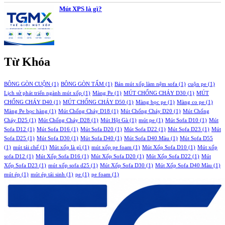
Mút XPS là gì?
Từ Khóa
BÔNG GÒN CUỘN
(1)
BÔNG GÒN TẤM
(1)
Bán mút xốp làm nệm sofa
(1)
cuộn pe
(1)
Lịch sử phát triển ngành mút xốp
(1)
Màng Pe
(1)
MÚT CHỐNG CHÁY D30
(1)
MÚT
CHỐNG CHÁY D40
(1)
MÚT CHỐNG CHÁY D50
(1)
Màng bọc pe
(1)
Màng co pe
(1)
Màng Pe bọc hàng
(1)
Mút Chống Cháy D18
(1)
Mút Chống Cháy D20
(1)
Mút Chống
Cháy D25
(1)
Mút Chống Cháy D28
(1)
Mút Hột Gà
(1)
mút pe
(1)
Mút Sofa D10
(1)
Mút
Sofa D12
(1)
Mút Sofa D16
(1)
Mút Sofa D20
(1)
Mút Sofa D22
(1)
Mút Sofa D23
(1)
Mút
Sofa D25
(1)
Mút Sofa D30
(1)
Mút Sofa D40
(1)
Mút Sofa D40 Màu
(1)
Mút Sofa D55
(1)
mút tái chế
(1)
Mút xốp là gì
(1)
mút xốp pe foam
(1)
Mút Xốp Sofa D10
(1)
Mút xốp
sofa D12
(1)
Mút Xốp Sofa D16
(1)
Mút Xốp Sofa D20
(1)
Mút Xốp Sofa D22
(1)
Mút
Xốp Sofa D23
(1)
mút xốp sofa d25
(1)
Mút Xốp Sofa D30
(1)
Mút Xốp Sofa D40 Màu
(1)
mút ép
(1)
mút ép tái sinh
(1)
pe
(1)
pe foam
(1)