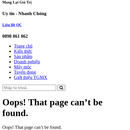
Mang Lại Giá Trị
Uy tín - Nhanh Chóng
Liên Hệ QC
0898 861 862
Trang chủ
Kiến thức
Sản phẩm
Doanh nghiệp
Máy móc
Tuyển dụng
Giới thiệu TGMX
Oops! That page can’t be
found.
Oops! That page can’t be found.