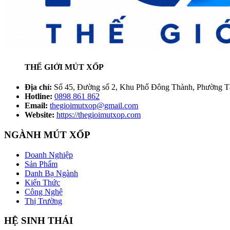
THẾ GIỚI MÚT XỐP
Địa chỉ:
Số 45, Đường số 2, Khu Phố Đông Thành, Phường T
Hotline:
0898 861 862
Email:
thegioimutxop@gmail.com
Website:
https://thegioimutxop.com
NGÀNH MÚT XỐP
Doanh Nghiệp
Sản Phẩm
Danh Bạ Ngành
Kiến Thức
Công Nghệ
Thị Trường
HỆ SINH THÁI