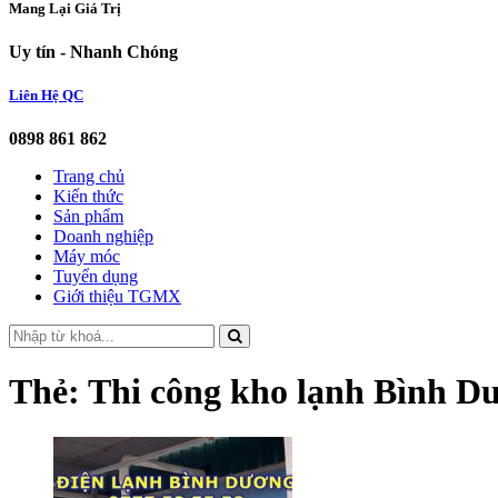
Mang Lại Giá Trị
Uy tín - Nhanh Chóng
Liên Hệ QC
0898 861 862
Trang chủ
Kiến thức
Sản phẩm
Doanh nghiệp
Máy móc
Tuyển dụng
Giới thiệu TGMX
Thẻ:
Thi công kho lạnh Bình D