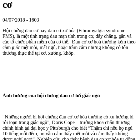
cơ
04/07/2018 -
1603
Hội chứng đau cơ hay đau cơ xơ hóa (Fibromyalgia syndrome
FMS), là một tình trạng đau mạn tính trong cơ, dây chằng, gân và
các tổ chức phần mềm của cơ thể. Đau cơ xơ hoá thường kèm theo
cảm giác mệt mỏi, mất ngủ, hoặc trầm cảm nhưng không có tổn
thương thực thể tại cơ, xương, khớp.
Ảnh hưởng của hội chứng đau cơ tới giấc ngủ
“Những người bị hội chứng đau cơ xơ hóa thường có xu hướng bị
rối loạn trong giấc ngủ”, Doris Cope – trưởng khoa chấn thương
chỉnh hình tại đại học y Pittsburgh cho biết “Thậm chí nếu họ ngủ
10 tiếng mỗi đêm, họ vẫn cảm thấy mệt mỏi và cảm thấy không
được nghỉ ngơi”. Nghiên cứu cho thấy bệnh đau cơ xơ hóa tự động