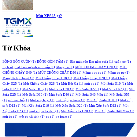
Mút XPS là gì?
Từ Khóa
BÔNG GÒN CUỘN
(1)
BÔNG GÒN TẤM
(1)
Bán mút xốp làm nệm sofa
(1)
cuộn pe
(1)
Lịch sử phát triển ngành mút xốp
(1)
Màng Pe
(1)
MÚT CHỐNG CHÁY D30
(1)
MÚT
CHỐNG CHÁY D40
(1)
MÚT CHỐNG CHÁY D50
(1)
Màng bọc pe
(1)
Màng co pe
(1)
Màng Pe bọc hàng
(1)
Mút Chống Cháy D18
(1)
Mút Chống Cháy D20
(1)
Mút Chống
Cháy D25
(1)
Mút Chống Cháy D28
(1)
Mút Hột Gà
(1)
mút pe
(1)
Mút Sofa D10
(1)
Mút
Sofa D12
(1)
Mút Sofa D16
(1)
Mút Sofa D20
(1)
Mút Sofa D22
(1)
Mút Sofa D23
(1)
Mút
Sofa D25
(1)
Mút Sofa D30
(1)
Mút Sofa D40
(1)
Mút Sofa D40 Màu
(1)
Mút Sofa D55
(1)
mút tái chế
(1)
Mút xốp là gì
(1)
mút xốp pe foam
(1)
Mút Xốp Sofa D10
(1)
Mút xốp
sofa D12
(1)
Mút Xốp Sofa D16
(1)
Mút Xốp Sofa D20
(1)
Mút Xốp Sofa D22
(1)
Mút
Xốp Sofa D23
(1)
mút xốp sofa d25
(1)
Mút Xốp Sofa D30
(1)
Mút Xốp Sofa D40 Màu
(1)
mút ép
(1)
mút ép tái sinh
(1)
pe
(1)
pe foam
(1)