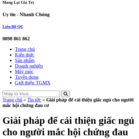
Mang Lại Giá Trị
Uy tín - Nhanh Chóng
Liên Hệ QC
0898 861 862
Trang chủ
Kiến thức
Sản phẩm
Doanh nghiệp
Máy móc
Tuyển dụng
Giới thiệu TGMX
Trang chủ
»
Tin tức
»
Giải pháp để cải thiện giấc ngủ cho người
mắc hội chứng đau cơ
Giải pháp để cải thiện giấc ngủ
cho người mắc hội chứng đau