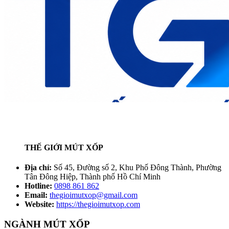
THẾ GIỚI MÚT XỐP
Địa chỉ:
Số 45, Đường số 2, Khu Phố Đông Thành, Phường
Tân Đông Hiệp, Thành phố Hồ Chí Minh
Hotline:
0898 861 862
Email:
thegioimutxop@gmail.com
Website:
https://thegioimutxop.com
NGÀNH MÚT XỐP